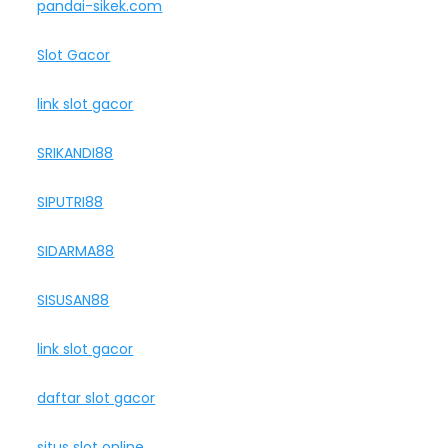
pandai-sikek.com
Slot Gacor
link slot gacor
SRIKANDI88
SIPUTRI88
SIDARMA88
SISUSAN88
link slot gacor
daftar slot gacor
situs slot online