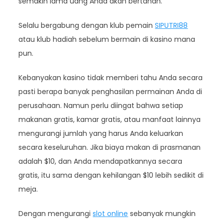
semakin lama uang Anda akan bertahan.
Selalu bergabung dengan klub pemain
SIPUTRI88
atau klub hadiah sebelum bermain di kasino mana
pun.
Kebanyakan kasino tidak memberi tahu Anda secara
pasti berapa banyak penghasilan permainan Anda di
perusahaan. Namun perlu diingat bahwa setiap
makanan gratis, kamar gratis, atau manfaat lainnya
mengurangi jumlah yang harus Anda keluarkan
secara keseluruhan. Jika biaya makan di prasmanan
adalah $10, dan Anda mendapatkannya secara
gratis, itu sama dengan kehilangan $10 lebih sedikit di
meja.
Dengan mengurangi
slot online
sebanyak mungkin