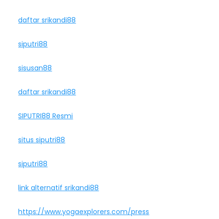
daftar srikandi88
siputri88
sisusan88
daftar srikandi88
SIPUTRI88 Resmi
situs siputri88
siputri88
link alternatif srikandi88
https://www.yogaexplorers.com/press