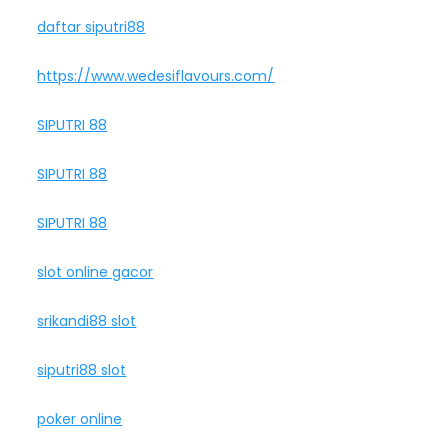
daftar siputri88
https://www.wedesiflavours.com/
SIPUTRI 88
SIPUTRI 88
SIPUTRI 88
slot online gacor
srikandi88 slot
siputri88 slot
poker online