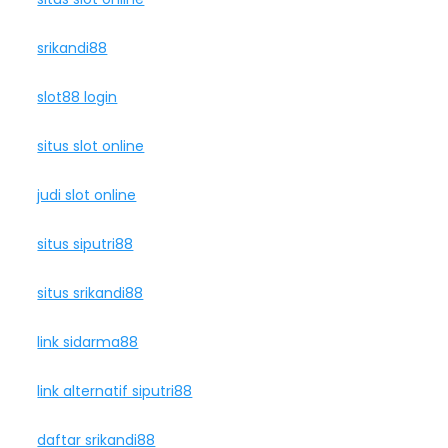
srikandi88
slot88 login
situs slot online
judi slot online
situs siputri88
situs srikandi88
link sidarma88
link alternatif siputri88
daftar srikandi88