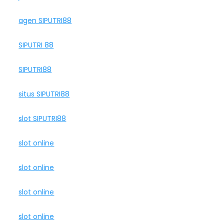
agen SIPUTRI88
SIPUTRI 88
SIPUTRI88
situs SIPUTRI88
slot SIPUTRI88
slot online
slot online
slot online
slot online