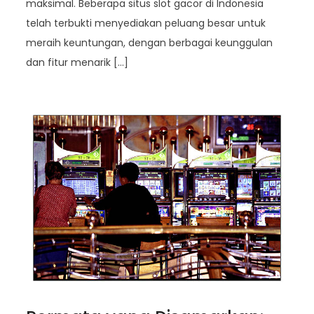
maksimal. Beberapa situs slot gacor di Indonesia
telah terbukti menyediakan peluang besar untuk
meraih keuntungan, dengan berbagai keunggulan
dan fitur menarik […]