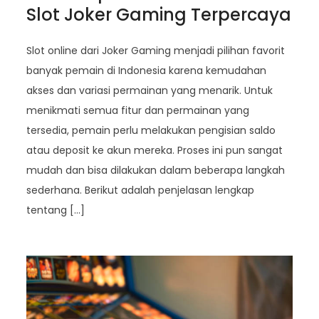
Slot Joker Gaming Terpercaya
Slot online dari Joker Gaming menjadi pilihan favorit
banyak pemain di Indonesia karena kemudahan
akses dan variasi permainan yang menarik. Untuk
menikmati semua fitur dan permainan yang
tersedia, pemain perlu melakukan pengisian saldo
atau deposit ke akun mereka. Proses ini pun sangat
mudah dan bisa dilakukan dalam beberapa langkah
sederhana. Berikut adalah penjelasan lengkap
tentang […]