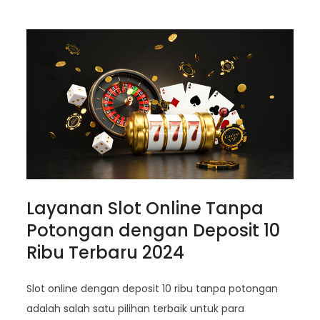
Layanan Slot Online Tanpa
Potongan dengan Deposit 10
Ribu Terbaru 2024
Slot online dengan deposit 10 ribu tanpa potongan
adalah salah satu pilihan terbaik untuk para