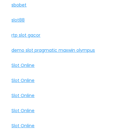
sbobet
slot88
rtp slot gacor
demo slot pragmatic maxwin olympus
Slot Online
Slot Online
Slot Online
Slot Online
Slot Online