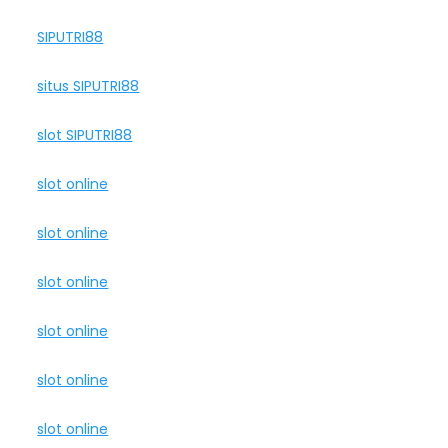
SIPUTRI88
situs SIPUTRI88
slot SIPUTRI88
slot online
slot online
slot online
slot online
slot online
slot online