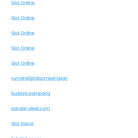
Slot Online
Slot Online
Slot Online
Slot Online
Slot Online
rumahdigitalgombengsari
budaya pampang
pandai-sikek.com
Slot Gacor