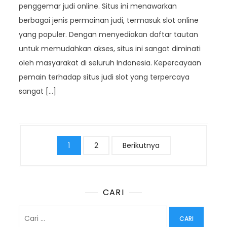
penggemar judi online. Situs ini menawarkan
berbagai jenis permainan judi, termasuk slot online
yang populer. Dengan menyediakan daftar tautan
untuk memudahkan akses, situs ini sangat diminati
oleh masyarakat di seluruh Indonesia. Kepercayaan
pemain terhadap situs judi slot yang terpercaya
sangat […]
P
1
2
Berikutnya
a
g
i
CARI
n
a
Cari
s
untuk: