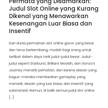
Permata yang Disamarkan:
Judul Slot Online yang Kurang
Dikenal yang Menawarkan
Kesenangan Luar Biasa dan
Insentif
Dari dunia permainan slot online gacor yang besar
dan terus berkembang, mudah bagi orang untuk
terlibat dalam daya tarik judul-judul besar. Judul-
judul seperti Starburst, Brilliant Moolah, dan Gonzo’s
Journey menarik perhatian, dan karena alasan yang
bagus—mereka memberikan gameplay yang
menarik, desain yang luar biasa, dan insentif yang
substansial. Namun, di balik semua judul slot online
[…]