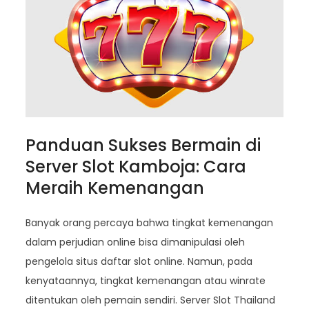
Panduan Sukses Bermain di
Server Slot Kamboja: Cara
Meraih Kemenangan
Banyak orang percaya bahwa tingkat kemenangan
dalam perjudian online bisa dimanipulasi oleh
pengelola situs daftar slot online. Namun, pada
kenyataannya, tingkat kemenangan atau winrate
ditentukan oleh pemain sendiri. Server Slot Thailand