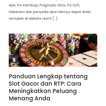
Asia. Pro Kamboja, Pragmatic Slots, PG Soft,
Habanero dan penyedia akun lainnya dapat Anda
temukan di website resmi […]
Panduan Lengkap tentang
Slot Gacor dan RTP: Cara
Meningkatkan Peluang
Menang Anda