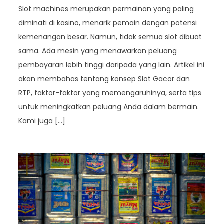
Slot machines merupakan permainan yang paling
diminati di kasino, menarik pemain dengan potensi
kemenangan besar. Namun, tidak semua slot dibuat
sama. Ada mesin yang menawarkan peluang
pembayaran lebih tinggi daripada yang lain. Artikel ini
akan membahas tentang konsep Slot Gacor dan
RTP, faktor-faktor yang memengaruhinya, serta tips
untuk meningkatkan peluang Anda dalam bermain.
Kami juga […]